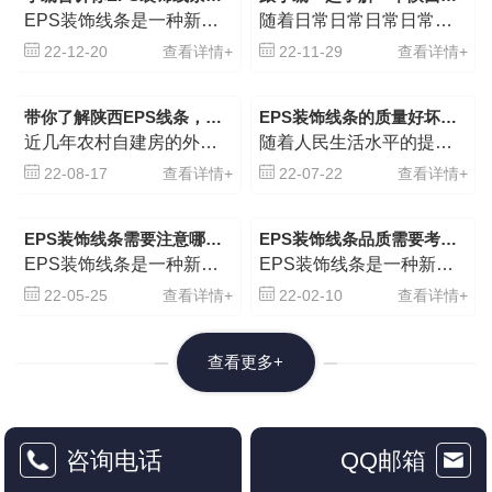
EPS装饰线条是一种新型的外墙装饰线，是由高阻燃B1级防火的聚苯板为主体，粘贴耐碱玻璃纤维网格布，加以特殊的界面砂粘结复合而成的环保节能..装饰建材产品。EPS装饰线条作为一种新型环保建材产品，它的施...
随着日常日常日常日常日常生活水平的提高，对住宅的新房装修预期效果要求也越来越高，设计装饰线框在装修时能起到画龙点睛的作用，深受设计师和消费者的喜欢。陕西EPS装饰线条不仅别具一格，而且它解决的了EPS文化传承等传统墙面装饰方案设计预制件构件预制构件预制件预制构件在墙面安装后会不可避免地发生的冷、形变情况等众多难题，且不...
22-12-20
查看详情+
22-11-29
查看详情+
带你了解陕西EPS线条，这用处大了去了！
EPS装饰线条的质量好坏如何判别
近几年农村自建房的外观美观程度有了很大提升，高端大气的欧式别墅深受自建房业主的喜爱。这种欧式风格的外墙上都会用到的一种材料，那就是EPS线条。陕西EPS线条不仅美观，而且它解决的了EPS雕塑等传统外墙...
随着人民生活水平的提高，对居室的装修效果要求也越来越高，装饰线条在装修中能起到画龙点睛的作用，深受设计师和消费者的喜欢。EPS装饰线条不仅美观，而且它解决的了EPS雕塑等传统外墙建筑装饰构件在墙面安装...
22-08-17
查看详情+
22-07-22
查看详情+
EPS装饰线条需要注意哪些事项？
EPS装饰线条品质需要考虑哪些因素？
EPS装饰线条是一种新型的外墙装饰线，是由高阻燃B1级防火的聚苯板为主体，粘贴耐碱玻璃纤维网格布，加以特殊的界面砂粘结复合而成的环保节能..装饰建材产品。EPS装饰线条作为一种新型环保建材产品，它的施...
EPS装饰线条是一种新型的外墙装饰线，是由高阻燃B1级防火的聚苯板为主体，粘贴耐碱玻璃纤维网格布，加以特殊的界面砂浆粘结复合而成的环保节能**装饰建材产品。**，小编就给大家介绍下，EPS装饰线条品质...
22-05-25
查看详情+
22-02-10
查看详情+
查看更多+
咨询电话
QQ邮箱