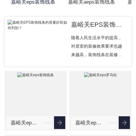
嘉峪关eps装饰线条
嘉峪关aeps装饰线条
嘉
嘉峪关EPS装饰线条的质量好坏如何判别？
随着人民生活水平的提高，
对居室的装修效果要求也越
来越高，装饰线条在装修中
能起到画龙点睛的作用，深
受设计师和消费者的喜欢。
EPS装饰线条不仅美观，而
且它解决的了EPS雕塑等传
统外墙建筑装饰构件在墙面
安装...
嘉峪关eps装饰线条
嘉峪关eps罗马柱