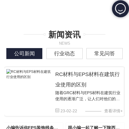
新闻资讯
NEWS
公司新闻
行业动态
常见问答
RC材料与EPS材料在建筑行
业使用的区别
随着GRC材料与EPS材料在建筑行业
使用的逐渐广泛，让人们对他们的熟
悉度开始增加，那么二者有什么区别
呢？材质区别：GRC装饰构件主要以
23-02-22
————
查看详情+
耐碱玻璃纤维为增强辅材，低碱度硫
铝酸盐水泥为胶结材料，及黄沙或石
小编告诉你EPS装饰线条需要注意哪些事项？
跟小编一起了解一下陕西EPS装饰线条吧
英...