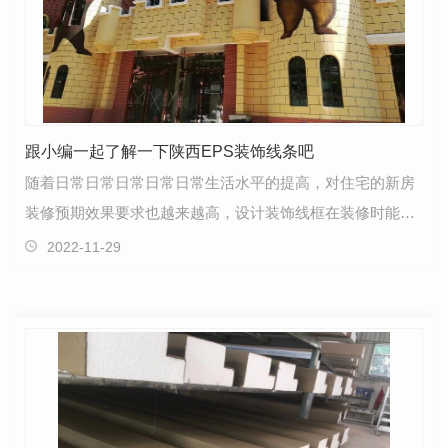
跟小编一起了解一下陕西EPS装饰线条吧
随着日常日常日常日常日常生活水平的提高，对住宅的新房
装修预期效果要求也越来越高，设计装饰线框在装修时能起
到画龙点睛的作用，深受设计师和消费者的喜欢。陕西…
2022-11-29