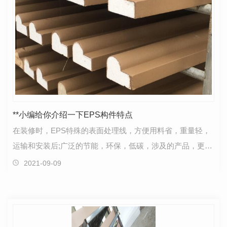
**小编给你介绍一下EPS构件特点
在装修时，EPS特殊的表面处理线，方便用料省，重量轻，
运输和安装后;广泛的节能，环保，低碳，涉及的产品，更节
能，更环保，成本也更高的修剪，在建筑业中用途越来…
2021-09-09