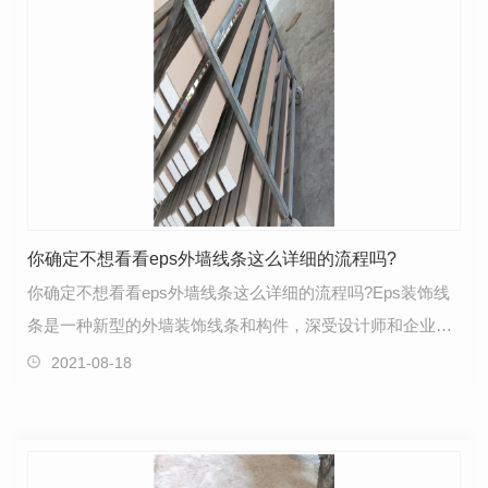
你确定不想看看eps外墙线条这么详细的流程吗?
你确定不想看看eps外墙线条这么详细的流程吗?Eps装饰线
条是一种新型的外墙装饰线条和构件，深受设计师和企业客
户的喜爱。陕西eps装饰线条既能体现出欧式古典典雅…
2021-08-18