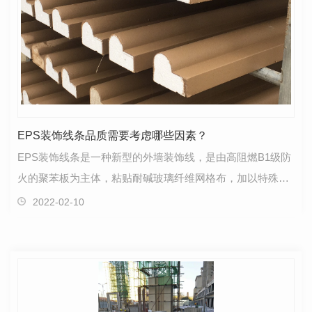
EPS装饰线条品质需要考虑哪些因素？
EPS装饰线条是一种新型的外墙装饰线，是由高阻燃B1级防
火的聚苯板为主体，粘贴耐碱玻璃纤维网格布，加以特殊的
界面砂浆粘结复合而成的环保节能**装饰建材产品。**…
2022-02-10