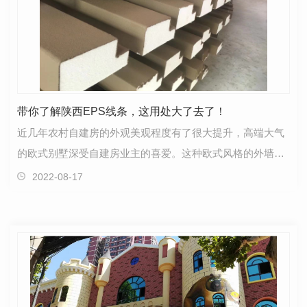
带你了解陕西EPS线条，这用处大了去了！
近几年农村自建房的外观美观程度有了很大提升，高端大气
的欧式别墅深受自建房业主的喜爱。这种欧式风格的外墙上
都会用到的一种材料，那就是EPS线条。陕西EPS线条不…
2022-08-17