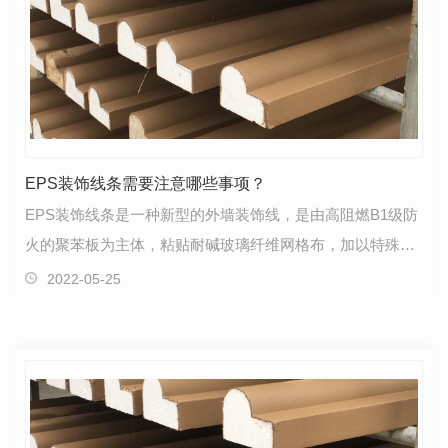
EPS装饰线条需要注意哪些事项？
EPS装饰线条是一种新型的外墙装饰线，是由高阻燃B1级防
火的聚苯板为主体，粘贴耐碱玻璃纤维网格布，加以特殊的
界面砂粘结复合而成的环保节能..装饰建材产品。EPS装…
2022-05-25