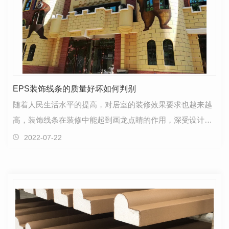
EPS装饰线条的质量好坏如何判别
随着人民生活水平的提高，对居室的装修效果要求也越来越
高，装饰线条在装修中能起到画龙点睛的作用，深受设计师
和消费者的喜欢。EPS装饰线条不仅美观，而且它解决…
2022-07-22