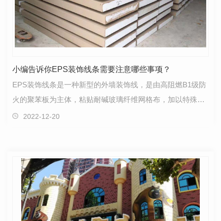
小编告诉你EPS装饰线条需要注意哪些事项？
EPS装饰线条是一种新型的外墙装饰线，是由高阻燃B1级防
火的聚苯板为主体，粘贴耐碱玻璃纤维网格布，加以特殊的
界面砂粘结复合而成的环保节能..装饰建材产品。EPS装…
2022-12-20