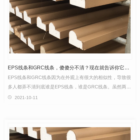
EPS线条和GRC线条，傻傻分不清？现在就告诉你它们的区别！
EPS线条和GRC线条因为在外观上有很大的相似性，导致很
多人都弄不清到底谁是EPS线条，谁是GRC线条。虽然两者
在外形上极其相似，却有完全不同的“内涵”哦，让小编带…
2021-10-11