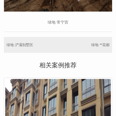
绿地·常宁宫
绿地·浐灞别墅区
绿地·**花都
相关案例推荐